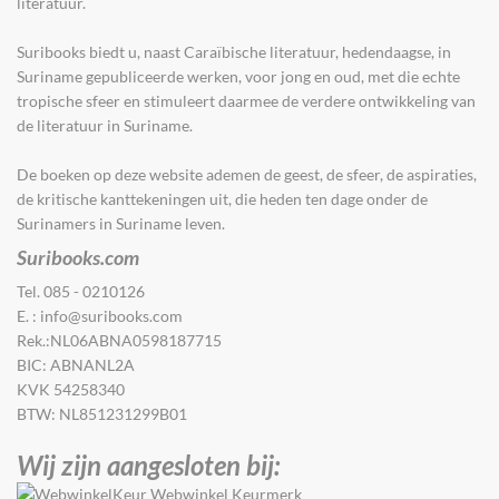
literatuur.
Suribooks biedt u, naast Caraïbische literatuur, hedendaagse, in
Suriname gepubliceerde werken, voor jong en oud, met die echte
tropische sfeer en stimuleer​t​ daarmee de verdere ontwikkeling van
de literatuur in Suriname.
De boeken op deze website ademen de geest, de sfeer, de aspiraties,
de kritische kanttekeningen uit, die heden ten dage onder de
Surinamers in Suriname leven.
Suribooks.com
Tel. 085 - 0210126
E. : info@suribooks.com
Rek.:NL06ABNA0598187715
BIC: ABNANL2A
KVK 54258340
BTW: NL851231299B01
Wij zijn aangesloten bij: