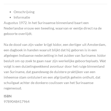
Omschrijving
Informatie
Augustus 1972. In het Surinaamse binnenland baart een
Nederlandse vrouw een tweeling, waarvan er eentje direct na de
geboorte overlijdt.
Na de dood van zijn vader krijgt Isidor, een dertiger uit Amsterdam,
een dagboek in handen waaruit blijkt dat hij geboren is in een
afgelegen Indiaanse nederzetting in het zuiden van Suriname. Isidor
besluit om op zoek te gaan naar zijn werkelijke geboorteplaats. Wat
volgt is een duizelingwekkend avontuur door het ruige binnenland
van Suriname, dat gaandeweg de duistere praktijken van een
inheemse stam ontsluiert en een afgrijselijk geheim onthult, dat
schuilgaat achter de donkere coulissen van het Surinaamse
regenwoud.
ISBN
9789048417964