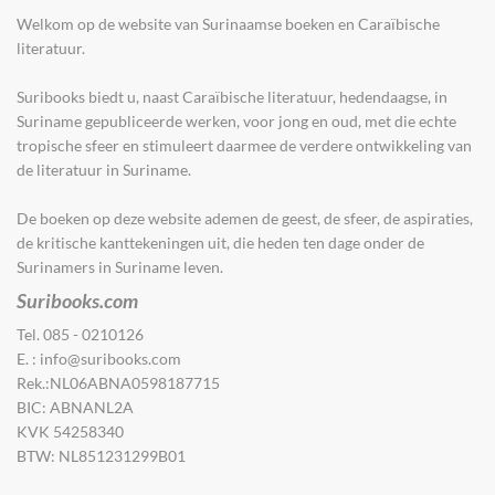
Welkom op de website van Surinaamse boeken en Caraïbische
literatuur.
Suribooks biedt u, naast Caraïbische literatuur, hedendaagse, in
Suriname gepubliceerde werken, voor jong en oud, met die echte
tropische sfeer en stimuleer​t​ daarmee de verdere ontwikkeling van
de literatuur in Suriname.
De boeken op deze website ademen de geest, de sfeer, de aspiraties,
de kritische kanttekeningen uit, die heden ten dage onder de
Surinamers in Suriname leven.
Suribooks.com
Tel. 085 - 0210126
E. : info@suribooks.com
Rek.:NL06ABNA0598187715
BIC: ABNANL2A
KVK 54258340
BTW: NL851231299B01