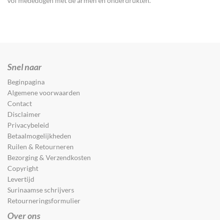
vol mededogen met de armen en onderdrukten.
Snel naar
Beginpagina
Algemene voorwaarden
Contact
Disclaimer
Privacybeleid
Betaalmogelijkheden
Ruilen & Retourneren
Bezorging & Verzendkosten
Copyright
Levertijd
Surinaamse schrijvers
Retourneringsformulier
Over ons