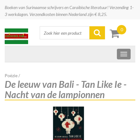
Boeken van Surinaamse schrijvers en Caraïbische literatuur! Verzending 1-
3 werkdagen. Verzendkosten binnen Nederland zijn € 8,25.
0
Poëzie
/
De leeuw van Bali - Tan Like Ie -
Nacht van de lampionnen